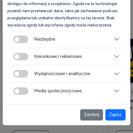
dostępu do informacji o urządzeniu. Zgoda na te technologie
pozwoli nam przetwarzać dane, takie jak zachowanie podczas
przeglądania lub unikalne identyfikatory na tej stronie. Brak
Zobacz również
wyrażenia zgody lub wycofanie zgody może niekorzystnie
wpłynąć na niektóre cechy i funkcje.
Niezbędne
Zgoda na pliki cookies jest dobrowolna i można ją wycofać lub
zmodyfikować w dowolnym momencie klikając w przycisk
Kierunkowe i reklamowe
ciasteczka w lewym dolnym rogu strony. Więcej informacji
polityce plików cookies
znajdziesz w
.
Wydajnościowe i analityczne
Media społecznościowe
03 sierpnia 2026
31 lipc
Żniwa i bezpieczna praca na roli -
Mobbing
zadbaj o swoje bezpieczeństwo
zmiana 
Zamknij
Zapisz