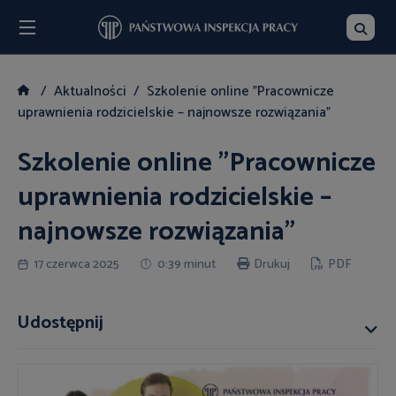
Menu
Szukaj
Aktualności
Szkolenie online "Pracownicze
uprawnienia rodzicielskie – najnowsze rozwiązania"
Szkolenie online "Pracownicze
uprawnienia rodzicielskie –
najnowsze rozwiązania"
17 czerwca 2025
0:39 minut
Drukuj
PDF
Udostępnij