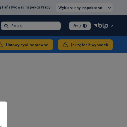
nę
Państwowej Inspekcji Pracy
Wybierz inny inspektorat
/
A
+
- opłata
Szukaj
ontakt
Umowy cywilnoprawne
Jak zgłosić wypadek