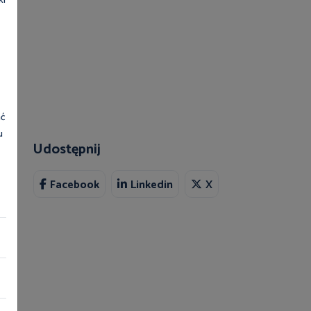
ki
ać
u
Udostępnij
Facebook
Linkedin
X