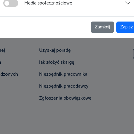
Media społecznościowe
Zamknij
Zapisz
Na skróty
nej
Uzyskaj poradę
m
Jak złożyć skargę
wdzonych
Niezbędnik pracownika
Niezbędnik pracodawcy
Zgłoszenia obowiązkowe