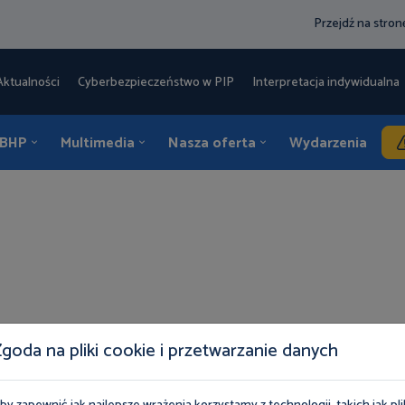
Przejdź na stro
Aktualności
Cyberbezpieczeństwo w PIP
Interpretacja indywidualna 
 BHP
Multimedia
Nasza oferta
Wydarzenia
K
u
Oddziały
Uzyskaj poradę
Jak złożyć skargę
goda na pliki cookie i przetwarzanie danych