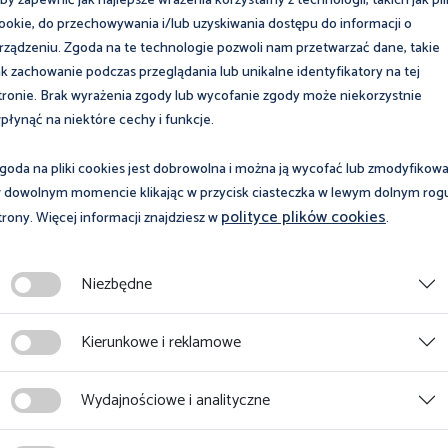
by zapewnić jak najlepsze wrażenia korzystamy z technologii, takich jak pli
ookie, do przechowywania i/lub uzyskiwania dostępu do informacji o
rządzeniu. Zgoda na te technologie pozwoli nam przetwarzać dane, takie
ak zachowanie podczas przeglądania lub unikalne identyfikatory na tej
tronie. Brak wyrażenia zgody lub wycofanie zgody może niekorzystnie
olskim. Przejdź do zakładki:
płynąć na niektóre cechy i funkcje.
goda na pliki cookies jest dobrowolna i można ją wycofać lub zmodyfikow
 dowolnym momencie klikając w przycisk ciasteczka w lewym dolnym rog
polityce plików cookies
trony. Więcej informacji znajdziesz w
.
Niezbędne
Kierunkowe i reklamowe
Wydajnościowe i analityczne