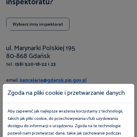
inspektoratu?
Wybierz inny inspektorat
ul. Marynarki Polskiej 195
80-868 Gdańsk
tel.:
(58) 520-18-22 i 23
email:
kancelaria@gdansk.pip.gov.pl
Zgoda na pliki cookie i przetwarzanie danych
e-Doręczenia: AE:PL-40508-27596-UBTUI-22
Aby zapewnić jak najlepsze wrażenia korzystamy z technologii,
Godziny urzędowania: poniedziałek - piątek w godzinach
takich jak pliki cookie, do przechowywania i/lub uzyskiwania
7:30 - 15:30
dostępu do informacji o urządzeniu. Zgoda na te technologie
pozwoli nam przetwarzać dane, takie jak zachowanie podczas