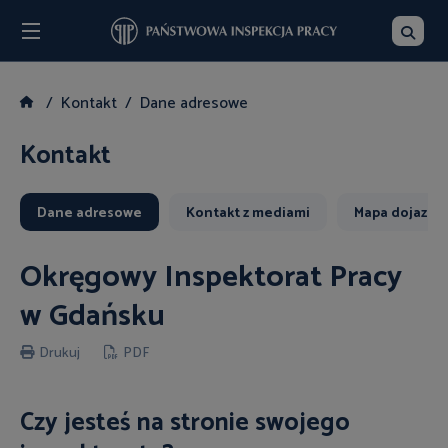
Menu
Szukaj
Kontakt
Dane adresowe
Kontakt
Dane adresowe
Kontakt z mediami
Mapa dojazdu
Okręgowy Inspektorat Pracy
w Gdańsku
Drukuj
PDF
Czy jesteś na stronie swojego