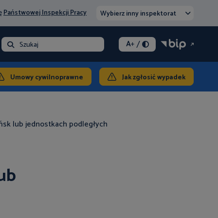
nę
Państwowej Inspekcji Pracy
Wybierz inny inspektorat
/
A
+
- opłata
Szukaj
ontakt
Umowy cywilnoprawne
Jak zgłosić wypadek
ańsk lub jednostkach podległych
lub