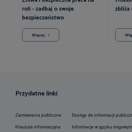
Żniwa i bezpieczna praca na
Mobbin
roli - zadbaj o swoje
zbliża
bezpieczeństwo
Więcej
Wię
Przydatne linki
Zamówienia publiczne
Dostęp do informacji publicz
Klauzula informacyjna
Informacje w języku migowy