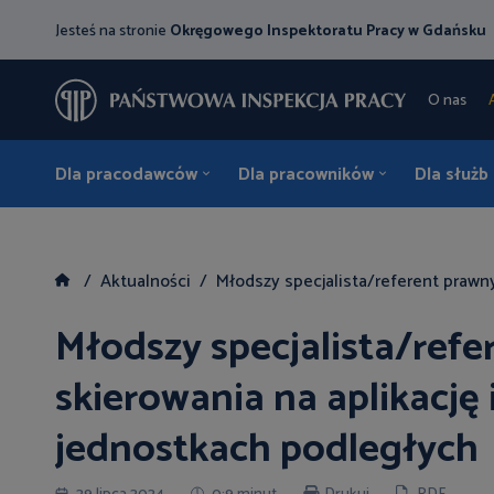
Jesteś na stronie
Okręgowego Inspektoratu Pracy w Gdańsku
O nas
Dla pracodawców
Dla pracowników
Dla służb
Aktualności
Młodszy specjalista/referent prawn
Młodszy specjalista/refe
skierowania na aplikację
jednostkach podległych