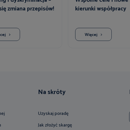
g i dyskryminacja –
Wspólne cele i nowe
 się zmiana przepisów!
kierunki współpracy
cej
Więcej
Na skróty
nej
Uzyskaj poradę
m
Jak złożyć skargę