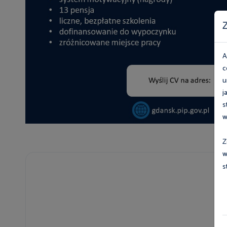
Z
A
c
u
j
s
w
Z
w
s