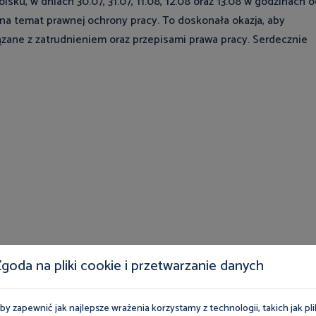
sku, w dniach 30.07, 31.07, 11.08, 12.08 oraz 13.08 w godzinach 
 na temat prawnej ochrony pracy. To doskonała okazja, aby
ązane z zatrudnieniem oraz przepisami prawa pracy. Serdecznie
goda na pliki cookie i przetwarzanie danych
by zapewnić jak najlepsze wrażenia korzystamy z technologii, takich jak pli