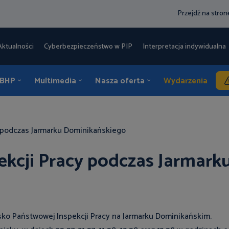
Przejdź na stro
Aktualności
Cyberbezpieczeństwo w PIP
Interpretacja indywidualna 
 BHP
Multimedia
Nasza oferta
Wydarzenia
K
y podczas Jarmarku Dominikańskiego
ekcji Pracy podczas Jarmark
sko Państwowej Inspekcji Pracy na Jarmarku Dominikańskim.