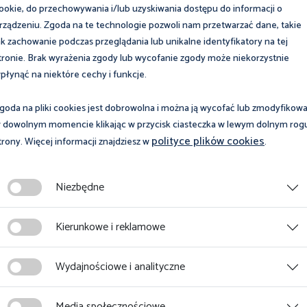
ookie, do przechowywania i/lub uzyskiwania dostępu do informacji o
rządzeniu. Zgoda na te technologie pozwoli nam przetwarzać dane, takie
ak zachowanie podczas przeglądania lub unikalne identyfikatory na tej
tronie. Brak wyrażenia zgody lub wycofanie zgody może niekorzystnie
płynąć na niektóre cechy i funkcje.
Inne
goda na pliki cookies jest dobrowolna i można ją wycofać lub zmodyfikow
 dowolnym momencie klikając w przycisk ciasteczka w lewym dolnym rog
8 sierpnia 2026
Bulwary nad Czarną Hańczą
polityce plików cookies
trony. Więcej informacji znajdziesz w
.
Porady prawne w Suwałkach
08.08.2026 r. - Dni Suwałk
Niezbędne
Kierunkowe i reklamowe
Więcej
Wydajnościowe i analityczne
Media społecznościowe