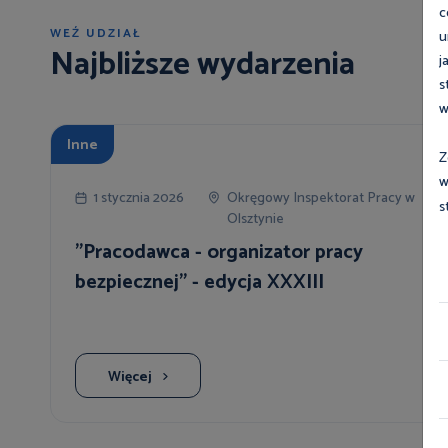
c
WEŹ UDZIAŁ
u
Najbliższe wydarzenia
j
s
w
Inne
Z
w
1 stycznia 2026
Okręgowy Inspektorat Pracy w
s
Olsztynie
"Pracodawca - organizator pracy
bezpiecznej" - edycja XXXIII
Więcej