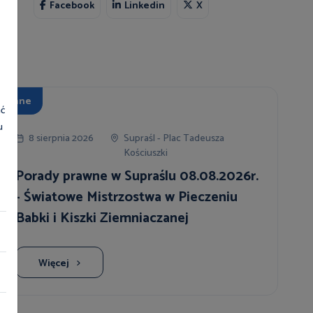
Facebook
Linkedin
X
Inne
ać
u
8 sierpnia 2026
Supraśl - Plac Tadeusza
Kościuszki
Porady prawne w Supraślu 08.08.2026r.
- Światowe Mistrzostwa w Pieczeniu
Babki i Kiszki Ziemniaczanej
Więcej