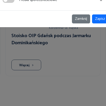
Targi
Zamknij
Zapisz
12 sierpnia 2026
Gdańsk, Skwer Heweliusza ul.
Korzenna/ ul. Rajska
Stoisko OIP Gdańsk podczas Jarmarku
Dominikańskiego
Więcej