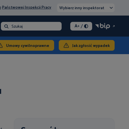
nę
Państwowej Inspekcji Pracy
Wybierz inny inspektorat
/
A
+
- opłata
Szukaj
ontakt
Umowy cywilnoprawne
Jak zgłosić wypadek
u