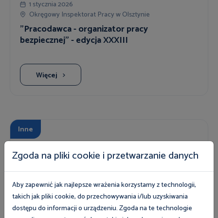
1 stycznia 2026
Okręgowy Inspektorat Pracy w Olsztynie
"Pracodawca - organizator pracy
bezpiecznej" - edycja XXXIII
Więcej
Inne
Zgoda na pliki cookie i przetwarzanie danych
8 sierpnia 2026
Bulwary nad Czarną Hańczą
Porady prawne w Suwałkach 08.08.2026 r. -
Aby zapewnić jak najlepsze wrażenia korzystamy z technologii,
Dni Suwałk
takich jak pliki cookie, do przechowywania i/lub uzyskiwania
dostępu do informacji o urządzeniu. Zgoda na te technologie