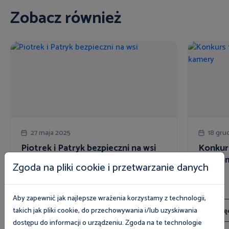
Zobacz również
27 maja 2025
18 gru
Piotrek i Patryk bezpieczni na wsi
Konkurs
oku ka
Zgoda na pliki cookie i przetwarzanie danych
Aby zapewnić jak najlepsze wrażenia korzystamy z technologii,
takich jak pliki cookie, do przechowywania i/lub uzyskiwania
Więcej
Wię
dostępu do informacji o urządzeniu. Zgoda na te technologie