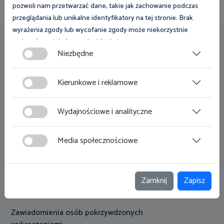
pozwoli nam przetwarzać dane, takie jak zachowanie podczas
przeglądania lub unikalne identyfikatory na tej stronie. Brak
wyrażenia zgody lub wycofanie zgody może niekorzystnie
wpłynąć na niektóre cechy i funkcje.
Przydatne linki
Niezbędne
Zgoda na pliki cookies jest dobrowolna i można ją wycofać lub
Zamówienia publiczne
zmodyfikować w dowolnym momencie klikając w przycisk
Kierunkowe i reklamowe
ciasteczka w lewym dolnym rogu strony. Więcej informacji
Klauzula informacyjna
polityce plików cookies
znajdziesz w
.
Wydajnościowe i analityczne
Deklaracja dostępności
Mapa strony
Media społecznościowe
Polityka prywatności
Dostęp do informacji publicznej
Zamknij
Zapisz
Informacje w języku migowym
Zawiadomienia osób pokrzywdzonych