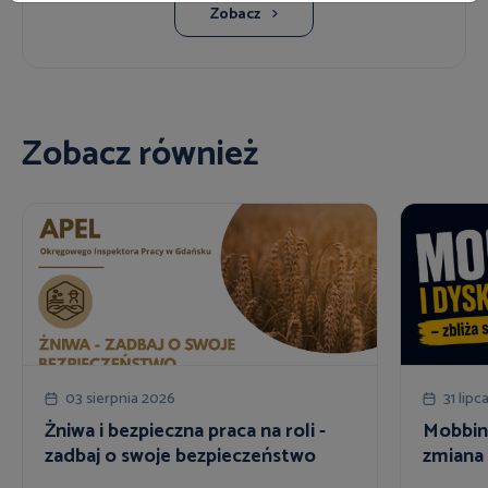
Zobacz
Zobacz również
03 sierpnia 2026
31 lipc
Żniwa i bezpieczna praca na roli -
Mobbing
zadbaj o swoje bezpieczeństwo
zmiana 