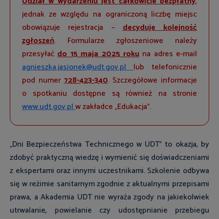
Udział w wydarzeniu jest
całkowicie bezpłatny
,
jednak ze względu na ograniczoną liczbę miejsc
obowiązuje rejestracja –
decyduje kolejność
zgłoszeń
. Formularze zgłoszeniowe należy
przesyłać
do 15 maja 2025 roku
na adres e-mail
agnieszka.jasionek@udt.gov.pl
lub telefonicznie
pod numer
728-423-340
. Szczegółowe informacje
o spotkaniu dostępne są również na stronie
www.udt.gov.pl
w zakładce „Edukacja”.
„Dni Bezpieczeństwa Technicznego w UDT” to okazja, by
zdobyć praktyczną wiedzę i wymienić się doświadczeniami
z ekspertami oraz innymi uczestnikami. Szkolenie odbywa
się w reżimie sanitarnym zgodnie z aktualnymi przepisami
prawa, a Akademia UDT nie wyraża zgody na jakiekolwiek
utrwalanie, powielanie czy udostępnianie przebiegu