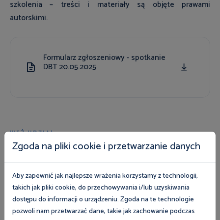
szkolenia – treści i materiały są objęte prawami
autorskimi.
Formularz zgłoszeniowy - spotkanie
DBT 20.05.2025
DOCX
88.32 KB
WEŹ UDZIAŁ
Najbliższe wydarzenia
Zgoda na pliki cookie i przetwarzanie danych
Aby zapewnić jak najlepsze wrażenia korzystamy z technologii,
Inne
takich jak pliki cookie, do przechowywania i/lub uzyskiwania
dostępu do informacji o urządzeniu. Zgoda na te technologie
1 stycznia 2026
pozwoli nam przetwarzać dane, takie jak zachowanie podczas
Okręgowy Inspektorat Pracy w Olsztynie