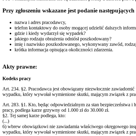
Przy zgłoszeniu wskazane jest podanie następujących 
nazwa i adres pracodawcy,
telefon kontaktowy do osoby mogącej udzielić dalszych inform
gdzie i kiedy wydarzył się wypadek?
jakiego rodzaju obrażenia odniósł poszkodowany?
imię i nazwisko poszkodowanego, wykonywany zawód, rodzaj
krótka informacja opisująca okoliczności zdarzenia.
Akty prawne:
Kodeks pracy
Art. 234. §2. Pracodawca jest obowiązany niezwłocznie zawiadomić
wypadku, który wywołał wymienione skutki, mającym związek z prac
Art. 283. §1. Kto, będąc odpowiedzialnym za stan bezpieczeństwa i h
pracy, podlega karze grzywny od 1.000 zł do 30.000 zł.
§2. Tej samej karze podlega, kto:
(...)
6) wbrew obowiązkowi nie zawiadamia właściwego okręgowego inspe
wypadku, który wywołał wymienione skutki, mającym związek z pracą,