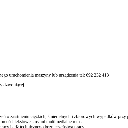
o uruchomienia maszyny lub urządzenia tel: 692 232 413
by dzwoniącej.
ń o zaistnieniu ciężkich, śmiertelnych i zbiorowych wypadków przy p
omości tekstowe sms ani multimedialne mms.
pracy bądź technicznego bezpieczeństwa pracy.