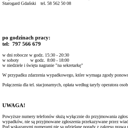
Starogard Gdański tel. 58 562 50 08
po godzinach pracy:
tel:
797 566 679
w dni robocze w godz. 15:30 - 20:30
w soboty w godz. 8:00 - 18:00
w niedziele i święta nagranie "na sekretarkę"
W przypadku zdarzenia wypadkowego, które wymaga zgody ponowneg
Połączenia dla tel. stacjonarnych, opłata według taryfy operatora oso
UWAGA!
Powyższe numery telefonów służą wyłącznie do przyjmowania zgłosze
wypadków, nie są przyjmowane zgłoszenia przekazywane przez wiad
Pod wskazanymi numerami nie są udzielane porady z zakresu prawa 