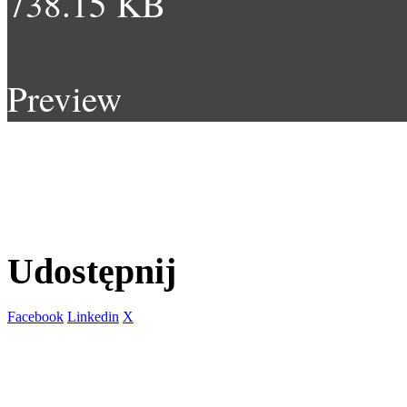
738.15 KB
Preview
Udostępnij
Facebook
Linkedin
X