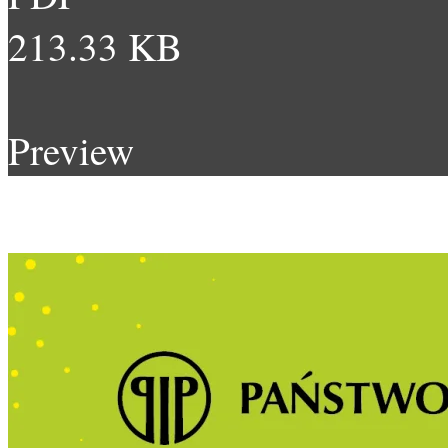
213.33 KB
Preview