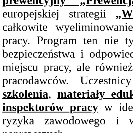
prewencyjny „Prewenc
europejskiej strategii
„W
całkowite wyeliminowani
pracy. Program ten nie t
bezpieczeństwa i odpowied
miejscu pracy, ale również
pracodawców. Uczestn
szkolenia
,
materiały edu
inspektorów pracy
w iden
ryzyka zawodowego i wd