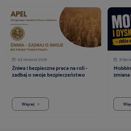
03 sierpnia 2026
31 lipc
Żniwa i bezpieczna praca na roli -
Mobbing
zadbaj o swoje bezpieczeństwo
zmiana 
Więcej
Wię