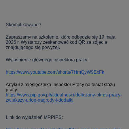
Skomplikowane?
Zapraszamy na szkolenie, które odbędzie się 19 maja
2026 r. Wystarczy zeskanować kod QR ze zdjęcia
znajdującego się powyżej.
Wyjaśnienie głównego inspektora pracy:
https://www.youtube.com/shorts/7HmQyW9ExFk
Artykuł z miesięcznika Inspektor Pracy na temat stażu
pracy:
https://www.pip.gov.pl/aktualnosci/doliczony-okres-pracy-
zwiekszy-urlop-nagrody-i-dodatki
Link do wyjaśnień MRPiPS: