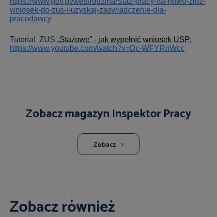
https://www.gov.pl/web/rodzina/Staz-pracy-na-nowo-zloz-
wniosek-do-zus-i-uzyskaj-zaswiadczenie-dla-
pracodawcy
Tutorial
ZUS
„Stażowe” - jak wypełnić wniosek USP:
https://www.youtube.com/watch?v=Dc-WFYRnWcc
Zobacz magazyn Inspektor Pracy
Zobacz
Zobacz również