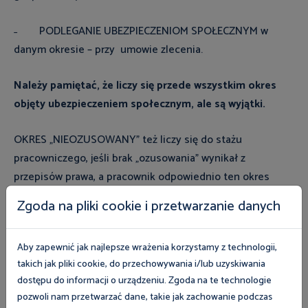
˗ PODLEGANIE UBEZPIECZENIOM SPOŁECZNYM w
danym okresie – przy umowie zlecenia.
Należy pamiętać, że liczy się przede wszystkim okres
objęty ubezpieczeniem społecznym, ale są wyjątki.
OKRES „NIEOZUSOWANY” też liczy się do stażu
pracowniczego, jeśli brak „ozusowania” wynikał z
przepisów prawa, a pracownik odpowiednio ten okres
udokumentuje. Zaliczeniu podlega więc m.in.
Zgoda na pliki cookie i przetwarzanie danych
wykonywanie umowy zlecenia przez UCZNIA lub
STUDENTA do ukończenia 26 roku życia. Pomimo nie
Aby zapewnić jak najlepsze wrażenia korzystamy z technologii,
podlegania ubezpieczeniom emerytalnemu i rentowym do
takich jak pliki cookie, do przechowywania i/lub uzyskiwania
okresu zatrudnienia wlicza się też okres prowadzenia
dostępu do informacji o urządzeniu. Zgoda na te technologie
działalności gospodarczej z „ULGĄ NA START”. Do okresu
pozwoli nam przetwarzać dane, takie jak zachowanie podczas
zatrudnienia wliczany jest też udokumentowany okres