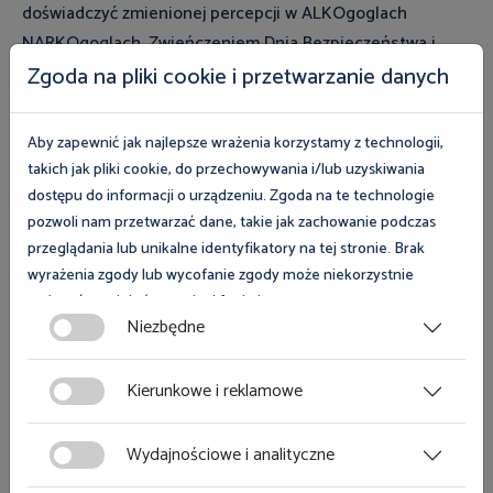
doświadczyć zmienionej percepcji w ALKOgoglach
NARKOgoglach. Zwieńczeniem Dnia Bezpieczeństwa i
Ochrony Zdrowia był "Bieg dla zdrowia".
Zgoda na pliki cookie i przetwarzanie danych
Aby zapewnić jak najlepsze wrażenia korzystamy z technologii,
takich jak pliki cookie, do przechowywania i/lub uzyskiwania
dostępu do informacji o urządzeniu. Zgoda na te technologie
pozwoli nam przetwarzać dane, takie jak zachowanie podczas
Zobacz magazyn Inspektor Pracy
przeglądania lub unikalne identyfikatory na tej stronie. Brak
wyrażenia zgody lub wycofanie zgody może niekorzystnie
wpłynąć na niektóre cechy i funkcje.
Zobacz
Niezbędne
Zgoda na pliki cookies jest dobrowolna i można ją wycofać lub
zmodyfikować w dowolnym momencie klikając w przycisk
Kierunkowe i reklamowe
ciasteczka w lewym dolnym rogu strony. Więcej informacji
polityce plików cookies
znajdziesz w
.
Zobacz również
Wydajnościowe i analityczne