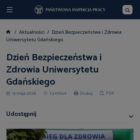
Menu
Szukaj
Aktualności
Dzień Bezpieczeństwa i Zdrowia
Uniwersytetu Gdańskiego
Dzień Bezpieczeństwa i
Zdrowia Uniwersytetu
Gdańskiego
13 maja 2026
1:3 minut
Drukuj
PDF
Udostępnij